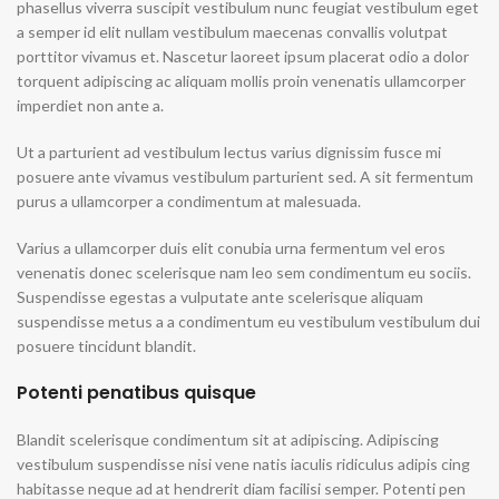
phasellus viverra suscipit vestibulum nunc feugiat vestibulum eget
a semper id elit nullam vestibulum maecenas convallis volutpat
porttitor vivamus et. Nascetur laoreet ipsum placerat odio a dolor
torquent adipiscing ac aliquam mollis proin venenatis ullamcorper
imperdiet non ante a.
Ut a parturient ad vestibulum lectus varius dignissim fusce mi
posuere ante vivamus vestibulum parturient sed. A sit fermentum
purus a ullamcorper a condimentum at malesuada.
Varius a ullamcorper duis elit conubia urna fermentum vel eros
venenatis donec scelerisque nam leo sem condimentum eu sociis.
Suspendisse egestas a vulputate ante scelerisque aliquam
suspendisse metus a a condimentum eu vestibulum vestibulum dui
posuere tincidunt blandit.
Potenti penatibus quisque
Blandit scelerisque condimentum sit at adipiscing. Adipiscing
vestibulum suspendisse nisi vene natis iaculis ridiculus adipis cing
habitasse neque ad at hendrerit diam facilisi semper. Potenti pen